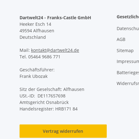
Gesetzlic
Dartwelt24 - Franks-Castle GmbH
Heeker Esch 14
Datenschu
49594 Alfhausen
Deutschland
AGB
Mail:
kontakt@dartwelt24.de
Sitemap
Tel. 05464 9686 771
Impressu
Geschäftsführer:
Batteriege
Frank Ubozak
Widerrufs
Sitz der Geselschaft: Alfhausen
USt.-ID: DE117657698
Amtsgericht Osnabrück
Handelsregister: HRB171 84
Vertrag widerrufen