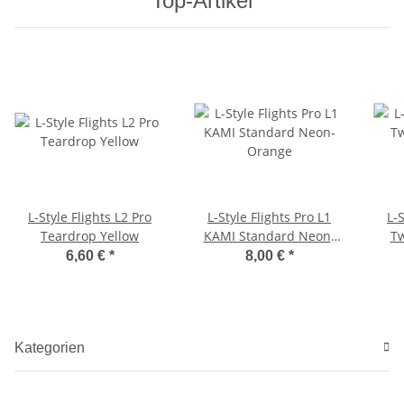
Top-Artikel
L-Style Flights L2 Pro
L-Style Flights Pro L1
L-S
Teardrop Yellow
KAMI Standard Neon-
Tw
Orange
6,60 €
*
8,00 €
*
Kategorien