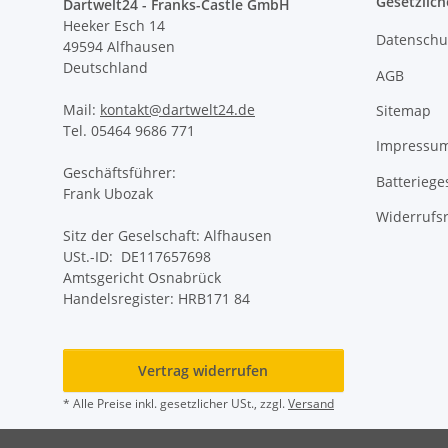
Gesetzlich
Dartwelt24 - Franks-Castle GmbH
Heeker Esch 14
Datenschu
49594 Alfhausen
Deutschland
AGB
Mail:
kontakt@dartwelt24.de
Sitemap
Tel. 05464 9686 771
Impressu
Geschäftsführer:
Batteriege
Frank Ubozak
Widerrufs
Sitz der Geselschaft: Alfhausen
USt.-ID: DE117657698
Amtsgericht Osnabrück
Handelsregister: HRB171 84
Vertrag widerrufen
* Alle Preise inkl. gesetzlicher USt., zzgl.
Versand