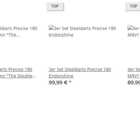
TOP
TOP
arts Precise 180
3er Set Steeldarts Precise 180
3er Se
nn "The Double
Endorphine
MRV1
99,99 €
*
89,9