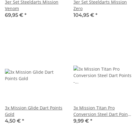
3er Set Steeldarts Mission
3er Set Steeldarts Mission
Venom
Zero
69,95 €
*
104,95 €
*
3x Mission Glide Dart Points
3x Mission Titan Pro
Gold
Conversion Steel Dart Points
- Grooved - Gradient Green
4,50 €
*
9,99 €
*
26mm X2623