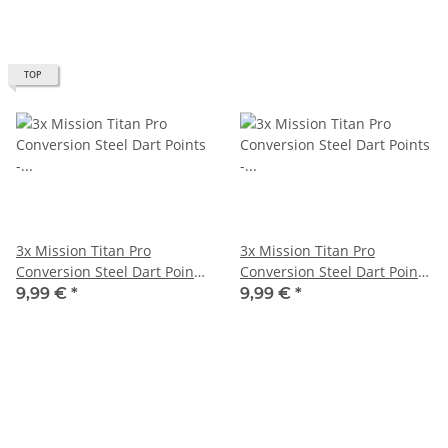
TOP
3x Mission Titan Pro
3x Mission Titan Pro
Conversion Steel Dart Points
Conversion Steel Dart Points
- Grooved - Gradient Green
- Grooved - Gradient Green
9,99 €
*
9,99 €
*
30mm X2624
34mm X2625