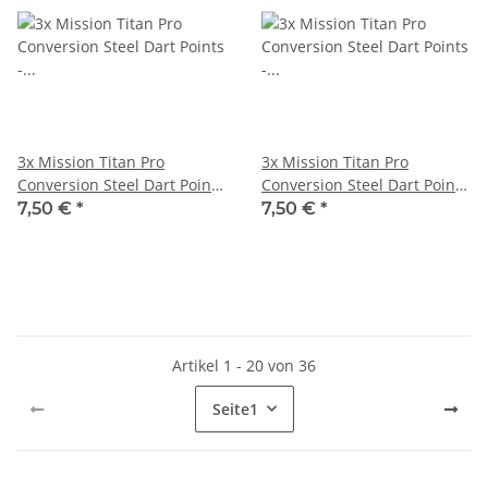
3x Mission Titan Pro
3x Mission Titan Pro
Conversion Steel Dart Points
Conversion Steel Dart Points
- Grooved - Silver 26 mm
- Grooved - Silver 30 mm
7,50 €
*
7,50 €
*
X2471
X2472
Artikel 1 - 20 von 36
Seite
1