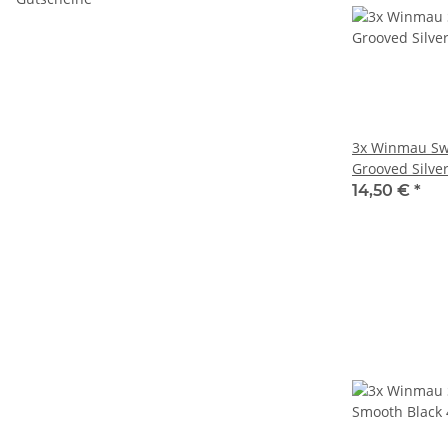
3x Winmau Swi
Grooved Silve
14,50 €
*