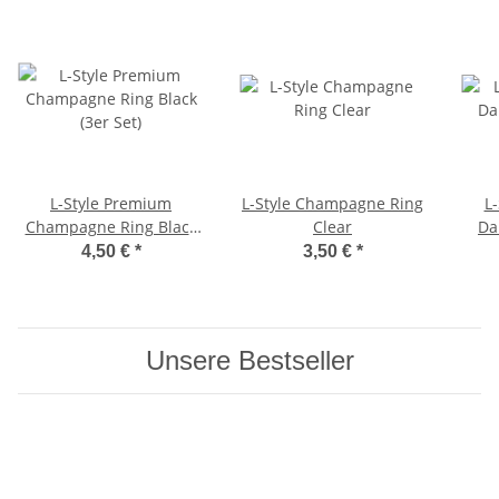
L-Style Premium
L-Style Champagne Ring
L-
Champagne Ring Black
Clear
Da
(3er Set)
4,50 €
*
3,50 €
*
Unsere Bestseller