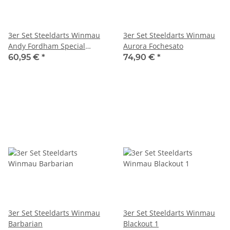
3er Set Steeldarts Winmau
3er Set Steeldarts Winmau
Andy Fordham Special
Aurora Fochesato
Edition
60,95 €
*
74,90 €
*
3er Set Steeldarts Winmau
3er Set Steeldarts Winmau
Barbarian
Blackout 1