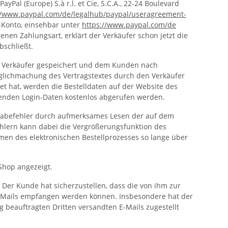
al (Europe) S.à r.l. et Cie, S.C.A., 22-24 Boulevard
//www.paypal.com
/de
/legalhub
/paypal
/useragreement-
l-Konto, einsehbar unter
https://www.paypal.com
/de
nen Zahlungsart, erklärt der Verkäufer schon jetzt die
bschließt.
om Verkäufer gespeichert und dem Kunden nach
nglichmachung des Vertragstextes durch den Verkäufer
et hat, werden die Bestelldaten auf der Website des
enden Login-Daten kostenlos abgerufen werden.
ngabefehler durch aufmerksames Lesen der auf dem
ehlern kann dabei die Vergrößerungsfunktion des
men des elektronischen Bestellprozesses so lange über
Shop angezeigt.
 Der Kunde hat sicherzustellen, dass die von ihm zur
 E-Mails empfangen werden können. Insbesondere hat der
g beauftragten Dritten versandten E-Mails zugestellt