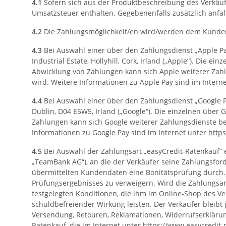
4.1
Sofern sich aus der Produktbeschreibung des Verkäufe
Umsatzsteuer enthalten. Gegebenenfalls zusätzlich anfa
4.2
Die Zahlungsmöglichkeit/en wird/werden dem Kunden 
4.3
Bei Auswahl einer über den Zahlungsdienst „Apple Pay
Industrial Estate, Hollyhill, Cork, Irland („Apple“). Di
Abwicklung von Zahlungen kann sich Apple weiterer Zahl
wird. Weitere Informationen zu Apple Pay sind im Intern
4.4
Bei Auswahl einer über den Zahlungsdienst „Google P
Dublin, D04 E5W5, Irland („Google“). Die einzelnen übe
Zahlungen kann sich Google weiterer Zahlungsdienste be
Informationen zu Google Pay sind im Internet unter
https
4.5
Bei Auswahl der Zahlungsart „easyCredit-Ratenkauf“
„TeamBank AG“), an die der Verkäufer seine Zahlungsfo
übermittelten Kundendaten eine Bonitätsprüfung durch. D
Prüfungsergebnisses zu verweigern. Wird die Zahlungsa
festgelegten Konditionen, die ihm im Online-Shop des Ve
schuldbefreiender Wirkung leisten. Der Verkäufer bleibt 
Versendung, Retouren, Reklamationen, Widerrufserkläru
Ratenkauf, die im Internet unter
https://www.easycredit-