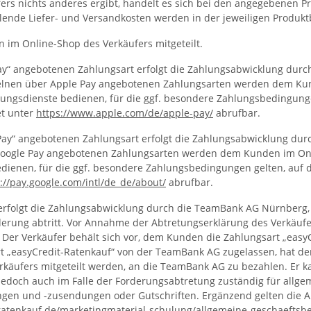
rs nichts anderes ergibt, handelt es sich bei den angegebenen Pr
llende Liefer- und Versandkosten werden in der jeweiligen Produ
im Online-Shop des Verkäufers mitgeteilt.
“ angebotenen Zahlungsart erfolgt die Zahlungsabwicklung durch di
e einzelnen über Apple Pay angebotenen Zahlungsarten werden dem K
ungsdienste bedienen, für die ggf. besondere Zahlungsbedingunge
et unter
https://www.apple.com
/de
/apple-pay
/
abrufbar.
ay“ angebotenen Zahlungsart erfolgt die Zahlungsabwicklung durch
r Google Pay angebotenen Zahlungsarten werden dem Kunden im Onl
dienen, für die ggf. besondere Zahlungsbedingungen gelten, auf d
://pay.google.com
/intl
/de_de
/about
/
abrufbar.
 erfolgt die Zahlungsabwicklung durch die TeamBank AG Nürnberg,
rderung abtritt. Vor Annahme der Abtretungserklärung des Verkäu
er Verkäufer behält sich vor, dem Kunden die Zahlungsart „easyC
rt „easyCredit-Ratenkauf“ von der TeamBank AG zugelassen, hat 
rkäufers mitgeteilt werden, an die TeamBank AG zu bezahlen. Er k
jedoch auch im Falle der Forderungsabtretung zuständig für allgem
ngen und -zusendungen oder Gutschriften. Ergänzend gelten die 
ratenkauf.de
/marketingmaterial-schulung
/allgemeine-geschaefts