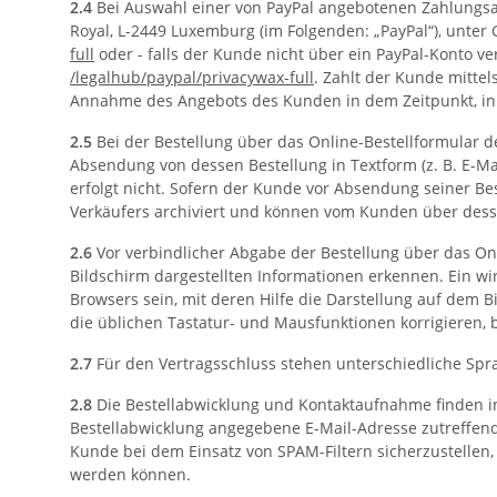
2.4
Bei Auswahl einer von PayPal angebotenen Zahlungsart 
Royal, L-2449 Luxemburg (im Folgenden: „PayPal“), unte
full
oder - falls der Kunde nicht über ein PayPal-Konto 
/legalhub
/paypal
/privacywax-full
. Zahlt der Kunde mittel
Annahme des Angebots des Kunden in dem Zeitpunkt, in d
2.5
Bei der Bestellung über das Online-Bestellformular 
Absendung von dessen Bestellung in Textform (z. B. E-Ma
erfolgt nicht. Sofern der Kunde vor Absendung seiner Be
Verkäufers archiviert und können vom Kunden über des
2.6
Vor verbindlicher Abgabe der Bestellung über das O
Bildschirm dargestellten Informationen erkennen. Ein w
Browsers sein, mit deren Hilfe die Darstellung auf dem 
die üblichen Tastatur- und Mausfunktionen korrigieren, b
2.7
Für den Vertragsschluss stehen unterschiedliche Spr
2.8
Die Bestellabwicklung und Kontaktaufnahme finden in 
Bestellabwicklung angegebene E-Mail-Adresse zutreffend
Kunde bei dem Einsatz von SPAM-Filtern sicherzustellen,
werden können.