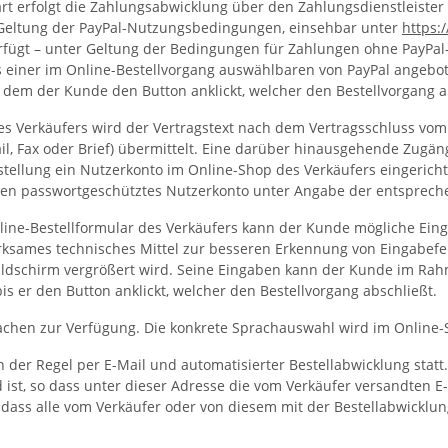
erfolgt die Zahlungsabwicklung über den Zahlungsdienstleister PayP
r Geltung der PayPal-Nutzungsbedingungen, einsehbar unter
https:
verfügt – unter Geltung der Bedingungen für Zahlungen ohne PayPa
s einer im Online-Bestellvorgang auswählbaren von PayPal angebote
em der Kunde den Button anklickt, welcher den Bestellvorgang a
des Verkäufers wird der Vertragstext nach dem Vertragsschluss v
il, Fax oder Brief) übermittelt. Eine darüber hinausgehende Zugä
stellung ein Nutzerkonto im Online-Shop des Verkäufers eingericht
sen passwortgeschütztes Nutzerkonto unter Angabe der entsprech
nline-Bestellformular des Verkäufers kann der Kunde mögliche Ei
irksames technisches Mittel zur besseren Erkennung von Eingabef
Bildschirm vergrößert wird. Seine Eingaben kann der Kunde im Rah
is er den Button anklickt, welcher den Bestellvorgang abschließt.
achen zur Verfügung. Die konkrete Sprachauswahl wird im Online-
der Regel per E-Mail und automatisierter Bestellabwicklung statt.
 ist, so dass unter dieser Adresse die vom Verkäufer versandten
 dass alle vom Verkäufer oder von diesem mit der Bestellabwicklun