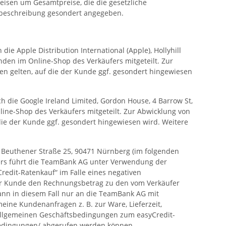
eisen um Gesamtpreise, die die gesetzliche
ktbeschreibung gesondert angegeben.
e Apple Distribution International (Apple), Hollyhill
unden im Online-Shop des Verkäufers mitgeteilt. Zur
n gelten, auf die der Kunde ggf. gesondert hingewiesen
 die Google Ireland Limited, Gordon House, 4 Barrow St,
ine-Shop des Verkäufers mitgeteilt. Zur Abwicklung von
ie der Kunde ggf. gesondert hingewiesen wird. Weitere
 Beuthener Straße 25, 90471 Nürnberg (im folgenden
fers führt die TeamBank AG unter Verwendung der
redit-Ratenkauf“ im Falle eines negativen
der Kunde den Rechnungsbetrag zu den vom Verkäufer
ann in diesem Fall nur an die TeamBank AG mit
eine Kundenanfragen z. B. zur Ware, Lieferzeit,
Allgemeinen Geschäftsbedingungen zum easyCredit-
bedingungen
/
abgerufen werden können.