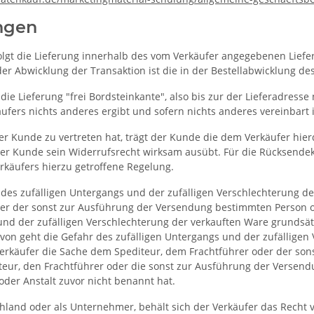
ngen
folgt die Lieferung innerhalb des vom Verkäufer angegebenen Lie
i der Abwicklung der Transaktion ist die in der Bestellabwicklung 
 die Lieferung "frei Bordsteinkante", also bis zur der Lieferadress
ers nichts anderes ergibt und sofern nichts anderes vereinbart i
der Kunde zu vertreten hat, trägt der Kunde die dem Verkäufer hi
 der Kunde sein Widerrufsrecht wirksam ausübt. Für die Rücksende
käufers hierzu getroffene Regelung.
des zufälligen Untergangs und der zufälligen Verschlechterung d
er der sonst zur Ausführung der Versendung bestimmten Person ode
 und der zufälligen Verschlechterung der verkauften Ware grundsä
on geht die Gefahr des zufälligen Untergangs und der zufälligen
Verkäufer die Sache dem Spediteur, dem Frachtführer oder der so
iteur, den Frachtführer oder die sonst zur Ausführung der Versen
der Anstalt zuvor nicht benannt hat.
hland oder als Unternehmer, behält sich der Verkäufer das Recht v