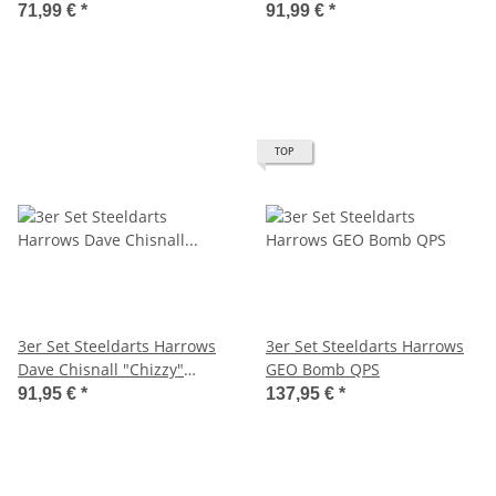
Series 1 QPS
71,99 €
*
91,99 €
*
TOP
3er Set Steeldarts Harrows
3er Set Steeldarts Harrows
Dave Chisnall "Chizzy"
GEO Bomb QPS
Series 4 QPS
91,95 €
*
137,95 €
*