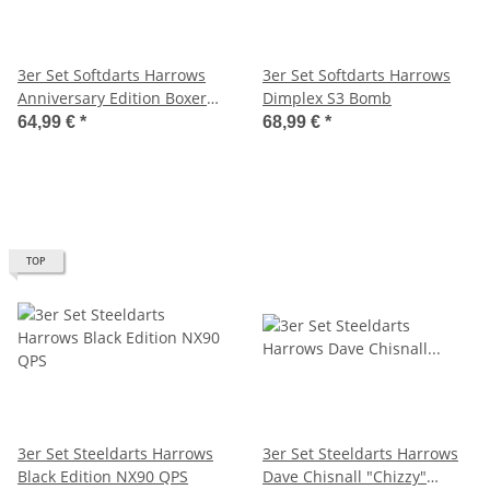
3er Set Softdarts Harrows
3er Set Softdarts Harrows
Anniversary Edition Boxer
Dimplex S3 Bomb
Parallel 18g
64,99 €
*
68,99 €
*
TOP
3er Set Steeldarts Harrows
3er Set Steeldarts Harrows
Black Edition NX90 QPS
Dave Chisnall "Chizzy"