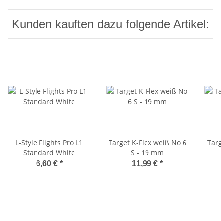
Kunden kauften dazu folgende Artikel:
L-Style Flights Pro L1
Target K-Flex weiß No 6
Targ
Standard White
S - 19 mm
6,60 €
*
11,99 €
*