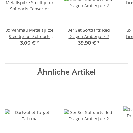
3x Winmau Metallspitze
3er Set Softdarts Red
3x 
Steeltip für Softdarts
Dragon Amberjack 2
Fir
Converter
3,00 €
*
39,90 €
*
Ähnliche Artikel