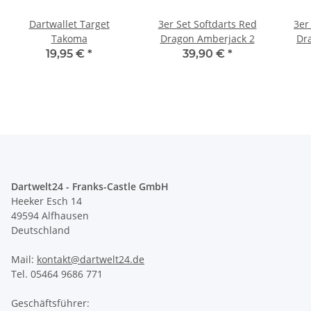
Dartwallet Target
3er Set Softdarts Red
3er
Takoma
Dragon Amberjack 2
Dr
19,95 €
*
39,90 €
*
Dartwelt24 - Franks-Castle GmbH
Heeker Esch 14
49594 Alfhausen
Deutschland
Mail:
kontakt@dartwelt24.de
Tel. 05464 9686 771
Geschäftsführer: