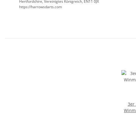
Hertfordshire, Vereinigtes Königreich, EN11 0JX
https://harrowsdarts.com
3er 
Winma