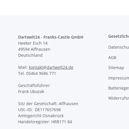
Gesetzlich
Dartwelt24 - Franks-Castle GmbH
Heeker Esch 14
Datenschu
49594 Alfhausen
Deutschland
AGB
Mail:
kontakt@dartwelt24.de
Sitemap
Tel. 05464 9686 771
Impressu
Geschäftsführer:
Batteriege
Frank Ubozak
Widerrufs
Sitz der Geselschaft: Alfhausen
USt.-ID: DE117657698
Amtsgericht Osnabrück
Handelsregister: HRB171 84