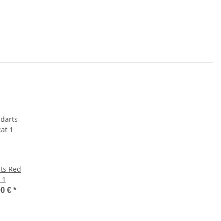
rts Red
 1
90 €
*