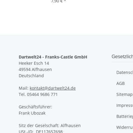
7,90 €
*
Dartwelt24 - Franks-Castle GmbH
Gesetzlic
Heeker Esch 14
49594 Alfhausen
Datensc
Deutschland
AGB
Mail:
kontakt@dartwelt24.de
Tel. 05464 9686 771
Sitemap
Impres
Geschäftsführer:
Frank Ubozak
Batteri
Sitz der Geselschaft: Alfhausen
Widerru
USt.-ID: DE117657698