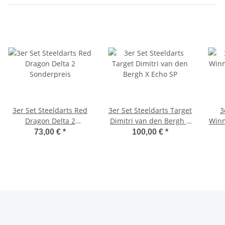
3er Set Steeldarts Red
3er Set Steeldarts Target
3
Dragon Delta 2
Dimitri van den Bergh X
Winm
Sonderpreis
Echo SP
73,00 €
*
100,00 €
*