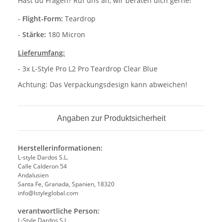
Hast du Fragen? Ruf uns an, wir beraten dich gerne!
-
Flight-Form:
Teardrop
-
Stärke:
180 Micron
Lieferumfang:
- 3x L-Style Pro L2 Pro Teardrop Clear Blue
Achtung: Das Verpackungsdesign kann abweichen!
Angaben zur Produktsicherheit
Herstellerinformationen:
L-style Dardos S.L.
Calle Calderon 54
Andalusien
Santa Fe, Granada, Spanien, 18320
info@lstyleglobal.com
verantwortliche Person:
L-Style Dardos S.L.