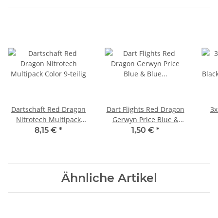
Dartschaft Red Dragon
Dart Flights Red Dragon
3x
Nitrotech Multipack
Gerwyn Price Blue &
Color 9-teilig
Blue Stripe 6523
Blac
8,15 €
*
1,50 €
*
Ähnliche Artikel