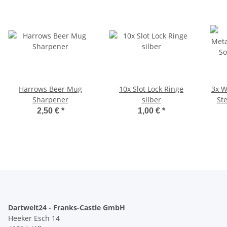
Harrows Beer Mug
10x Slot Lock Ringe
3x W
Sharpener
silber
Ste
2,50 €
*
1,00 €
*
Dartwelt24 - Franks-Castle GmbH
Heeker Esch 14