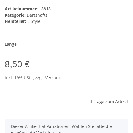
Artikelnummer:
18818
Kategorie:
Dartshafts
Hersteller:
L-Style
Länge
8,50 €
inkl. 19% USt. , zzgl.
Versand
Frage zum Artikel
x
Dieser Artikel hat Variationen. Wählen Sie bitte die
gewünschte Variation aus.