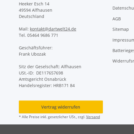
Heeker Esch 14
Datenschu
49594 Alfhausen
Deutschland
AGB
Mail:
kontakt@dartwelt24.de
Sitemap
Tel. 05464 9686 771
Impressu
Geschäftsführer:
Batteriege
Frank Ubozak
Widerrufs
Sitz der Geselschaft: Alfhausen
USt.-ID: DE117657698
Amtsgericht Osnabrück
Handelsregister: HRB171 84
Vertrag widerrufen
* Alle Preise inkl. gesetzlicher USt., zzgl.
Versand