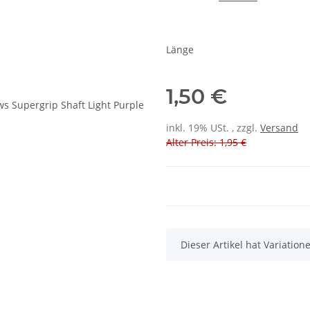
Länge
1,50 €
inkl. 19% USt. , zzgl.
Versand
Alter Preis: 1,95 €
x
Dieser Artikel hat Variatio