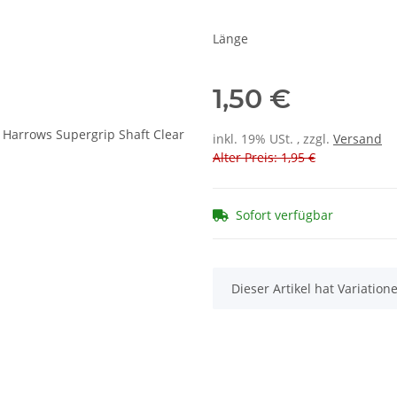
Länge
1,50 €
inkl. 19% USt. , zzgl.
Versand
Alter Preis: 1,95 €
Sofort verfügbar
x
Dieser Artikel hat Variatio