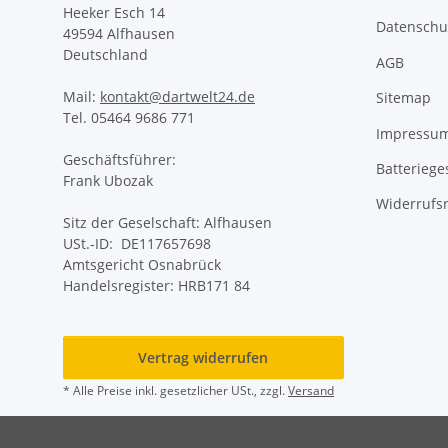
Heeker Esch 14
Datenschu
49594 Alfhausen
Deutschland
AGB
Mail:
kontakt@dartwelt24.de
Sitemap
Tel. 05464 9686 771
Impressu
Geschäftsführer:
Batteriege
Frank Ubozak
Widerrufs
Sitz der Geselschaft: Alfhausen
USt.-ID: DE117657698
Amtsgericht Osnabrück
Handelsregister: HRB171 84
Vertrag widerrufen
* Alle Preise inkl. gesetzlicher USt., zzgl.
Versand