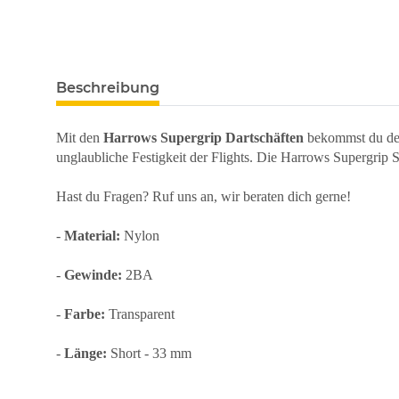
weitere Registerkarten anzeigen
Beschreibung
Mit den
Harrows Supergrip Dartschäften
bekommst du den u
unglaubliche Festigkeit der Flights. Die Harrows Supergrip Sh
Hast du Fragen? Ruf uns an, wir beraten dich gerne!
-
Material:
Nylon
-
Gewinde:
2BA
-
Farbe:
Transparent
-
Länge:
Short - 33 mm