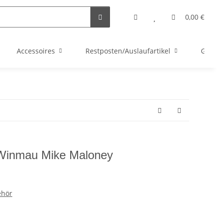
0,00 €
Accessoires
Restposten/Auslaufartikel
Gutsc
 Winmau Mike Maloney
ehör