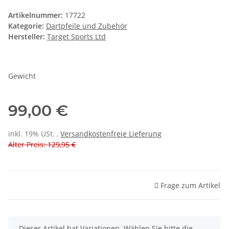
Artikelnummer:
17722
Kategorie:
Dartpfeile und Zubehör
Hersteller:
Target Sports Ltd
Gewicht
99,00 €
inkl. 19% USt. ,
Versandkostenfreie Lieferung
Alter Preis: 129,95 €
Frage zum Artikel
x
Dieser Artikel hat Variationen. Wählen Sie bitte die