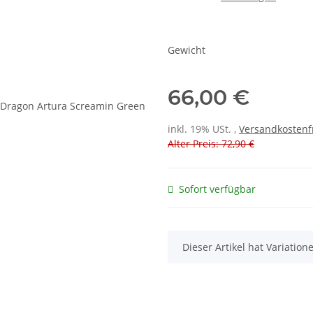
Gewicht
66,00 €
inkl. 19% USt. ,
Versandkostenf
Alter Preis: 72,90 €
Sofort verfügbar
x
Dieser Artikel hat Variatio