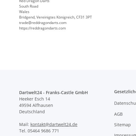
Red Dragon Darts
South Road
Wales
Bridgend, Vereinigtes Königreich, CF31 3PT
trade@reddragondarts.com
https://reddragondarts.com
Gesetzlich
Dartwelt24 - Franks-Castle GmbH
Heeker Esch 14
Datenschu
49594 Alfhausen
Deutschland
AGB
Mail:
kontakt@dartwelt24.de
Sitemap
Tel. 05464 9686 771
Impressu