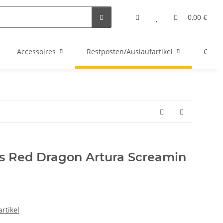
0,00 €
Accessoires
Restposten/Auslaufartikel
Gutsc
ts Red Dragon Artura Screamin
rtikel