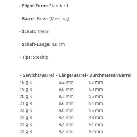
- Flight-Form:
Standard
- Barrel:
Brass (Messing)
- Schaft:
Nylon
-
Schaft-Länge:
4,8 cm
-
Tips:
Steeltip
- Gewicht/Barrel
- Länge/Barrel
- Durchmesser/Barrel
18 g K
8,2 mm
52 mm
19 g R
8,6 mm
50 mm
20 g K
8,3 mm
55 mm
21 g R
8,6 mm
54 mm
22 g K
9,0 mm
55 mm
22 g R
9,4 mm
48 mm
23 g K
9,4 mm
51 mm
23 g R
9,2 mm
52 mm