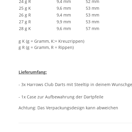
24 g R
9,4 mm
52 mm
25 g K
9,6 mm
53 mm
26 g R
9,4 mm
53 mm
27 g R
9,9 mm
53 mm
28 g K
9,6 mm
57 mm
g K (g = Gramm, K:= Kreuzrippen)
g R (g = Gramm, R = Rippen)
Lieferumfang:
- 3x Harrows Club Darts mit Steeltip in deinem Wunschg
- 1x Case zur Aufbewahrung der Dartpfeile
Achtung: Das Verpackungsdesign kann abweichen