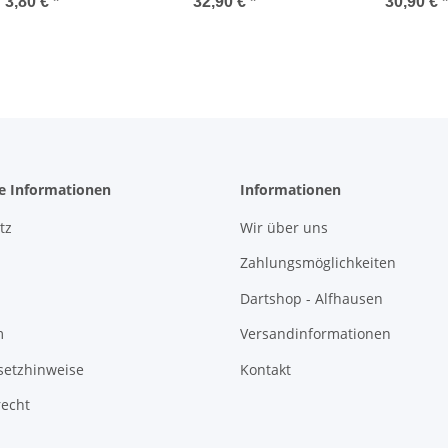
8378
Bristle Dartboard OCBB
3,80 €
*
32,90 €
*
30,90 €
*
he Informationen
Informationen
tz
Wir über uns
Zahlungsmöglichkeiten
Dartshop - Alfhausen
m
Versandinformationen
setzhinweise
Kontakt
recht