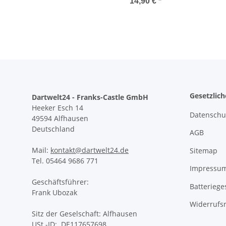
14,90 €
*
Gesetzlic
Dartwelt24 - Franks-Castle GmbH
Heeker Esch 14
Datenschu
49594 Alfhausen
Deutschland
AGB
Mail:
kontakt@dartwelt24.de
Sitemap
Tel. 05464 9686 771
Impressu
Geschäftsführer:
Batteriege
Frank Ubozak
Widerrufs
Sitz der Geselschaft: Alfhausen
USt.-ID: DE117657698