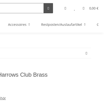
0,00 €
Accessoires
Restposten/Auslaufartikel
Gutsc
 Harrows Club Brass
ehör