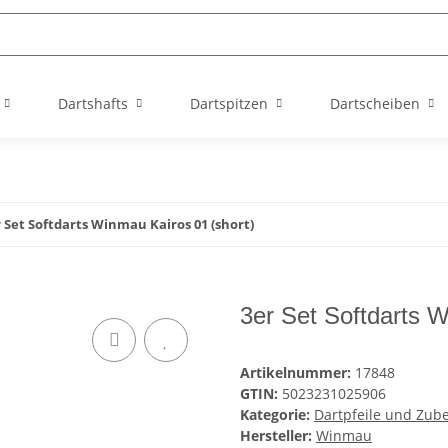
Dartshafts
Dartspitzen
Dartscheiben
 Set Softdarts Winmau Kairos 01 (short)
3er Set Softdarts W
Artikelnummer:
17848
GTIN:
5023231025906
Kategorie:
Dartpfeile und Zub
Hersteller:
Winmau