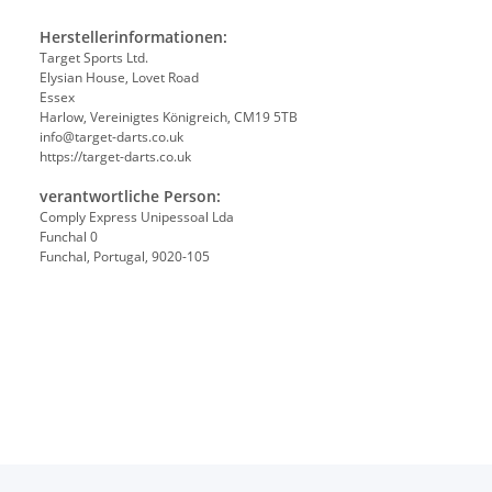
Herstellerinformationen:
Target Sports Ltd.
Elysian House, Lovet Road
Essex
Harlow, Vereinigtes Königreich, CM19 5TB
info@target-darts.co.uk
https://target-darts.co.uk
verantwortliche Person:
Comply Express Unipessoal Lda
Funchal 0
Funchal, Portugal, 9020-105