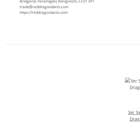
Bridgend, Vereinigtes Königreich, CF31 3PT
trade@reddragondarts.com
https://reddragondarts.com
3er S
Drag