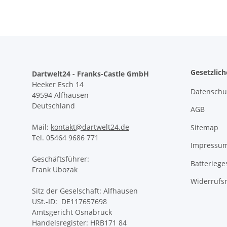
Gesetzlic
Dartwelt24 - Franks-Castle GmbH
Heeker Esch 14
Datenschu
49594 Alfhausen
Deutschland
AGB
Mail:
kontakt@dartwelt24.de
Sitemap
Tel. 05464 9686 771
Impressu
Geschäftsführer:
Batteriege
Frank Ubozak
Widerrufs
Sitz der Geselschaft: Alfhausen
USt.-ID: DE117657698
Amtsgericht Osnabrück
Handelsregister: HRB171 84