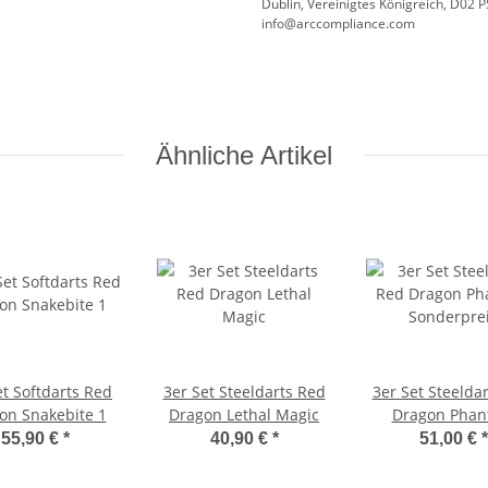
Dublin, Vereinigtes Königreich, D02 
info@arccompliance.com
Ähnliche Artikel
et Softdarts Red
3er Set Steeldarts Red
3er Set Steelda
on Snakebite 1
Dragon Lethal Magic
Dragon Pha
Sonderpre
55,90 €
*
40,90 €
*
51,00 €
*