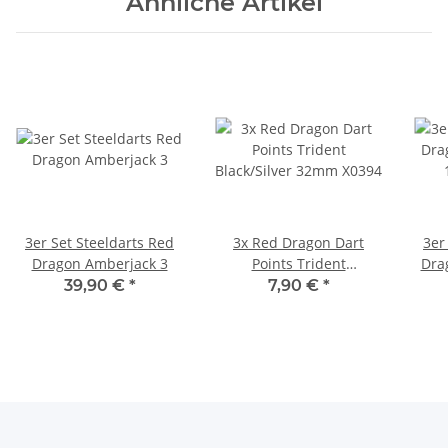
Ähnliche Artikel
3er Set Steeldarts Red
3x Red Dragon Dart
3er
Dragon Amberjack 3
Points Trident
Dra
Black/Silver 32mm X0394
39,90 €
*
7,90 €
*