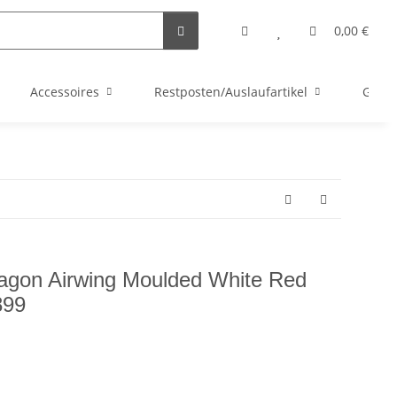
0,00 €
Accessoires
Restposten/Auslaufartikel
Gutsc
ragon Airwing Moulded White Red
899