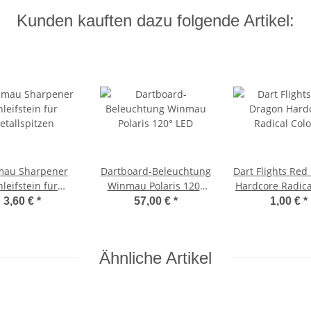
Kunden kauften dazu folgende Artikel:
au Sharpener
Dartboard-Beleuchtung
Dart Flights Red
hleifstein für
Winmau Polaris 120°
Hardcore Radica
etallspitzen
LED
schwarz/rot 
3,60 €
*
57,00 €
*
1,00 €
*
Ähnliche Artikel