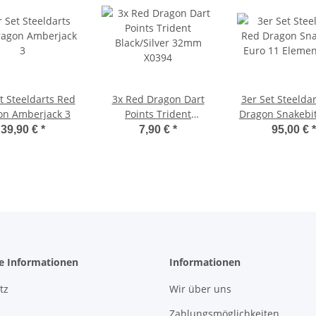
t Steeldarts Red
3x Red Dragon Dart
3er Set Steelda
on Amberjack 3
Points Trident
Dragon Snakebi
Black/Silver 32mm
11 Element 
39,90 €
*
7,90 €
*
95,00 €
*
X0394
he Informationen
Informationen
tz
Wir über uns
Zahlungsmöglichkeiten