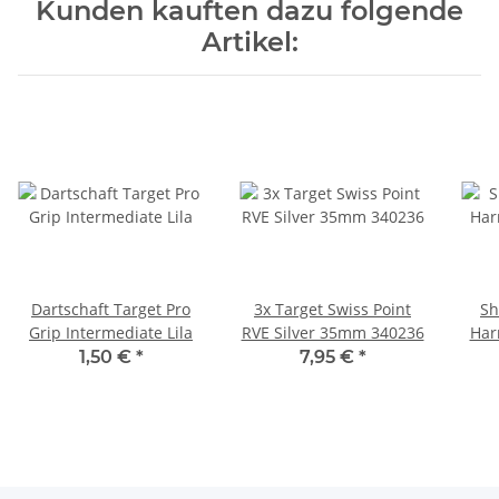
Kunden kauften dazu folgende
Artikel:
Dartschaft Target Pro
3x Target Swiss Point
Sh
Grip Intermediate Lila
RVE Silver 35mm 340236
Har
1,50 €
*
7,95 €
*