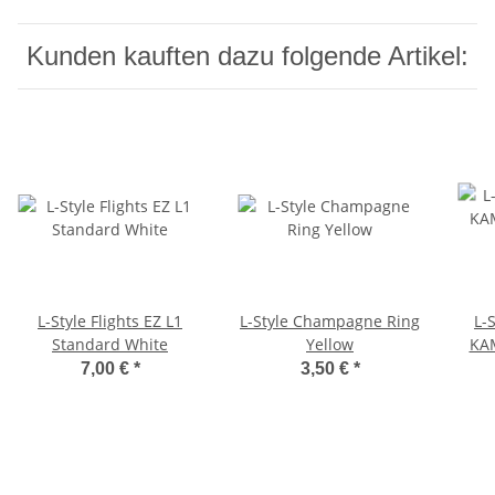
Kunden kauften dazu folgende Artikel:
L-Style Flights EZ L1
L-Style Champagne Ring
L-S
Standard White
Yellow
KAM
7,00 €
*
3,50 €
*