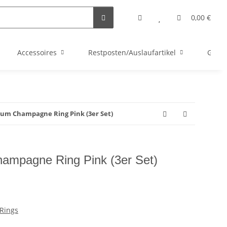
0,00 €
Accessoires
Restposten/Auslaufartikel
Gutsc
ium Champagne Ring Pink (3er Set)
ampagne Ring Pink (3er Set)
Rings