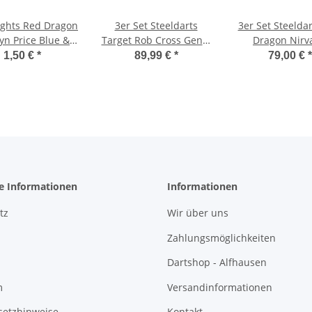
lights Red Dragon
3er Set Steeldarts
3er Set Steelda
n Price Blue &
Target Rob Cross Gen 2
Dragon Nirv
e Stripe 6523
Swiss Point
1,50 €
*
89,99 €
*
79,00 €
*
he Informationen
Informationen
tz
Wir über uns
Zahlungsmöglichkeiten
Dartshop - Alfhausen
m
Versandinformationen
setzhinweise
Kontakt