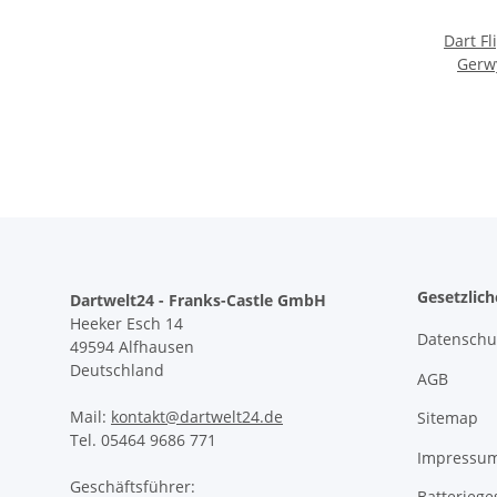
Dart F
Gerwy
Blu
Gesetzlic
Dartwelt24 - Franks-Castle GmbH
Heeker Esch 14
Datenschu
49594 Alfhausen
Deutschland
AGB
Mail:
kontakt@dartwelt24.de
Sitemap
Tel. 05464 9686 771
Impressu
Geschäftsführer:
Batteriege