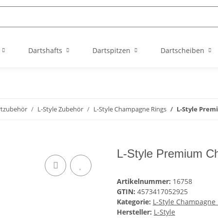
Dartshafts
Dartspitzen
Dartscheiben
rtzubehör
L-Style Zubehör
L-Style Champagne Rings
L-Style Prem
L-Style Premium Ch
Artikelnummer:
16758
GTIN:
4573417052925
Kategorie:
L-Style Champagne 
Hersteller:
L-Style