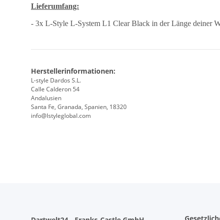
Lieferumfang:
- 3x L-Style L-System L1 Clear Black in der Länge deiner 
Herstellerinformationen:
L-style Dardos S.L.
Calle Calderon 54
Andalusien
Santa Fe, Granada, Spanien, 18320
info@lstyleglobal.com
Gesetzlic
Dartwelt24 - Franks-Castle GmbH