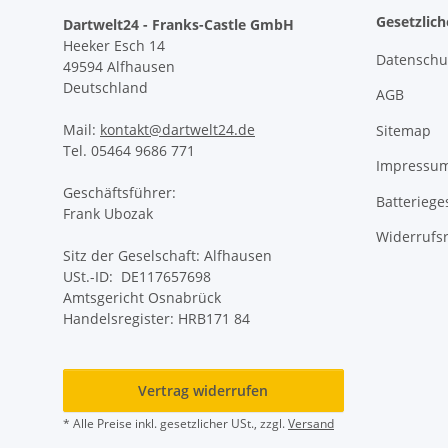
Gesetzlic
Dartwelt24 - Franks-Castle GmbH
Heeker Esch 14
Datenschu
49594 Alfhausen
Deutschland
AGB
Mail:
kontakt@dartwelt24.de
Sitemap
Tel. 05464 9686 771
Impressu
Geschäftsführer:
Batteriege
Frank Ubozak
Widerrufs
Sitz der Geselschaft: Alfhausen
USt.-ID: DE117657698
Amtsgericht Osnabrück
Handelsregister: HRB171 84
Vertrag widerrufen
* Alle Preise inkl. gesetzlicher USt., zzgl.
Versand