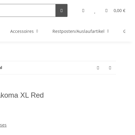
0,00 €
Accessoires
Restposten/Auslaufartikel
Gutsc
d
Takoma XL Red
ses