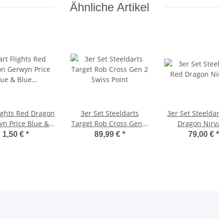
Ähnliche Artikel
lights Red Dragon
3er Set Steeldarts
3er Set Steelda
n Price Blue &
Target Rob Cross Gen 2
Dragon Nirv
e Stripe 6523
Swiss Point
1,50 €
*
89,99 €
*
79,00 €
*