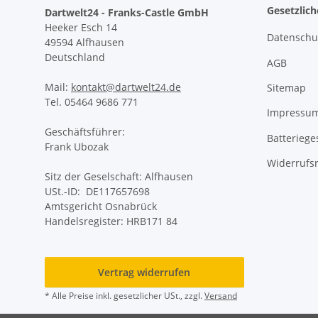
Gesetzlic
Dartwelt24 - Franks-Castle GmbH
Heeker Esch 14
Datenschu
49594 Alfhausen
Deutschland
AGB
Mail:
kontakt@dartwelt24.de
Sitemap
Tel. 05464 9686 771
Impressu
Geschäftsführer:
Batteriege
Frank Ubozak
Widerrufs
Sitz der Geselschaft: Alfhausen
USt.-ID: DE117657698
Amtsgericht Osnabrück
Handelsregister: HRB171 84
Vertrag widerrufen
* Alle Preise inkl. gesetzlicher USt., zzgl.
Versand