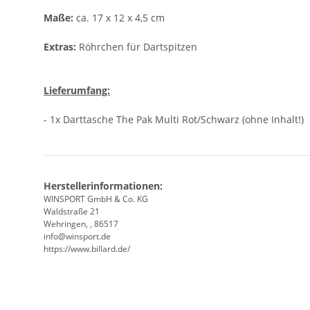
Maße:
ca. 17 x 12 x 4,5 cm
Extras:
Röhrchen für Dartspitzen
Lieferumfang:
- 1x Darttasche The Pak Multi Rot/Schwarz (ohne Inhalt!)
Herstellerinformationen:
WINSPORT GmbH & Co. KG
Waldstraße 21
Wehringen, , 86517
info@winsport.de
https://www.billard.de/