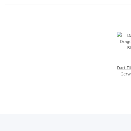
Dart F
Gerwy
Blu