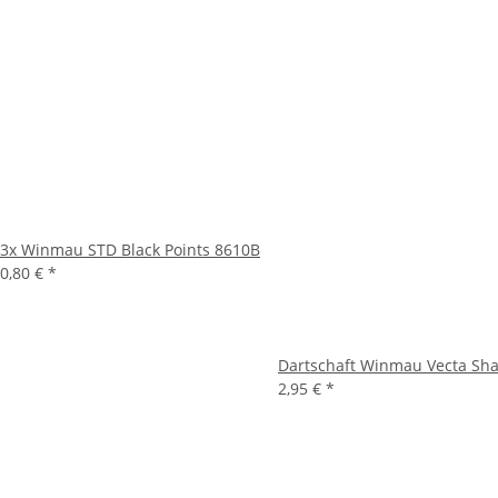
3x Winmau STD Black Points 8610B
0,80 €
*
Dartschaft Winmau Vecta Sh
2,95 €
*