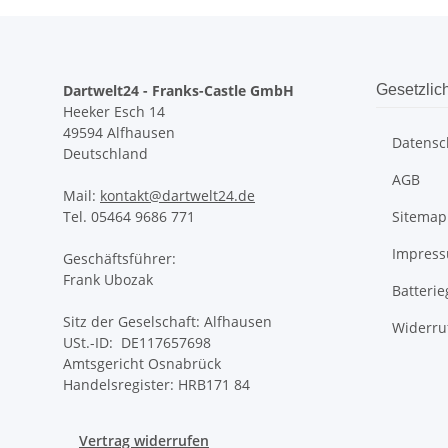
Dartwelt24 - Franks-Castle GmbH
Gesetzlic
Heeker Esch 14
49594 Alfhausen
Datensc
Deutschland
AGB
Mail:
kontakt@dartwelt24.de
Tel. 05464 9686 771
Sitemap
Impres
Geschäftsführer:
Frank Ubozak
Batteri
Sitz der Geselschaft: Alfhausen
Widerru
USt.-ID: DE117657698
Amtsgericht Osnabrück
Handelsregister: HRB171 84
Vertrag widerrufen