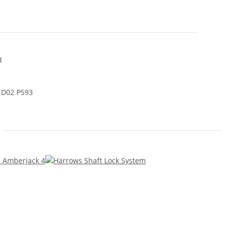
d
, D02 P593