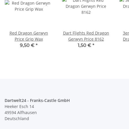
Red Dragon Gerwyn
Dart Flights Red Dragon
3er
Price Grip Wax
Gerwyn Price 8162
Dr
9,50 €
*
1,50 €
*
Dartwelt24 - Franks-Castle GmbH
Heeker Esch 14
49594 Alfhausen
Deutschland