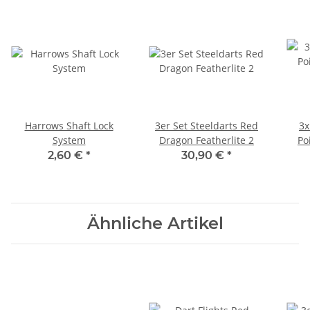
Harrows Shaft Lock
3er Set Steeldarts Red
3x
System
Dragon Featherlite 2
Po
2,60 €
*
30,90 €
*
Ähnliche Artikel