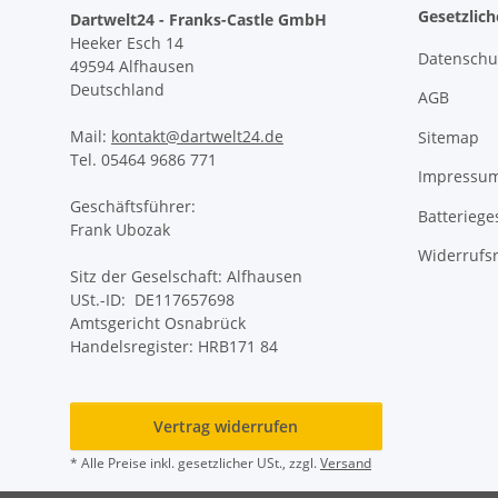
Gesetzlic
Dartwelt24 - Franks-Castle GmbH
Heeker Esch 14
Datenschu
49594 Alfhausen
Deutschland
AGB
Mail:
kontakt@dartwelt24.de
Sitemap
Tel. 05464 9686 771
Impressu
Geschäftsführer:
Batteriege
Frank Ubozak
Widerrufs
Sitz der Geselschaft: Alfhausen
USt.-ID: DE117657698
Amtsgericht Osnabrück
Handelsregister: HRB171 84
Vertrag widerrufen
* Alle Preise inkl. gesetzlicher USt., zzgl.
Versand