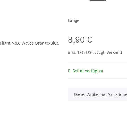
Länge
8,90 €
inkl. 19% USt. , zzgl.
Versand
Sofort verfügbar
x
Dieser Artikel hat Variatio