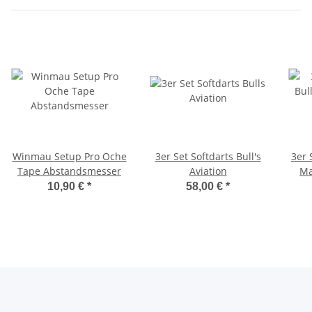
Winmau Setup Pro Oche
3er Set Softdarts Bull's
3er 
Tape Abstandsmesser
Aviation
Ma
10,90 €
*
58,00 €
*