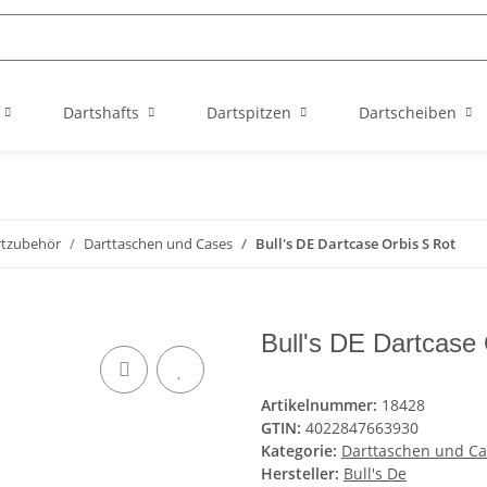
Dartshafts
Dartspitzen
Dartscheiben
rtzubehör
Darttaschen und Cases
Bull's DE Dartcase Orbis S Rot
Bull's DE Dartcase
Artikelnummer:
18428
GTIN:
4022847663930
Kategorie:
Darttaschen und Ca
Hersteller:
Bull's De