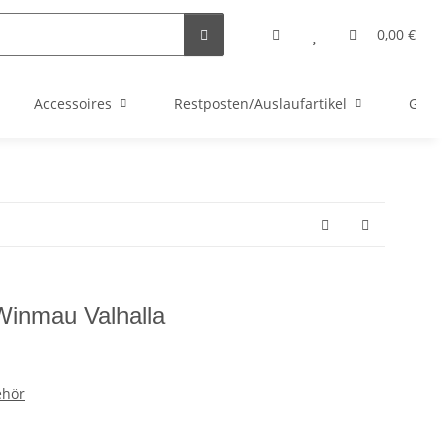
0,00 €
Accessoires
Restposten/Auslaufartikel
Gutsc
 Winmau Valhalla
ehör