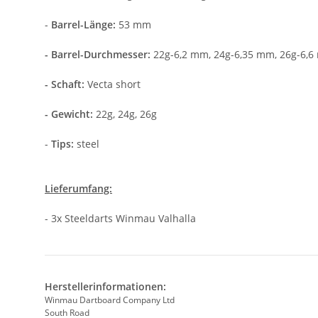
-
Barrel-Länge:
53 mm
- Barrel-Durchmesser:
22g-6,2 mm, 24g-6,35 mm, 26g-6,
- Schaft:
Vecta short
- Gewicht:
22g, 24g, 26g
-
Tips:
steel
Lieferumfang:
- 3x Steeldarts Winmau Valhalla
Herstellerinformationen:
Winmau Dartboard Company Ltd
South Road