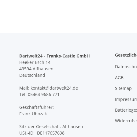
Gesetzlic
Dartwelt24 - Franks-Castle GmbH
Heeker Esch 14
Datenschu
49594 Alfhausen
Deutschland
AGB
Mail:
kontakt@dartwelt24.de
Sitemap
Tel. 05464 9686 771
Impressu
Geschäftsführer:
Batteriege
Frank Ubozak
Widerrufs
Sitz der Geselschaft: Alfhausen
USt.-ID: DE117657698