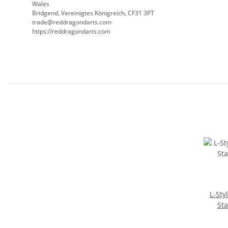
Wales
Bridgend, Vereinigtes Königreich, CF31 3PT
trade@reddragondarts.com
https://reddragondarts.com
L-Sty
St