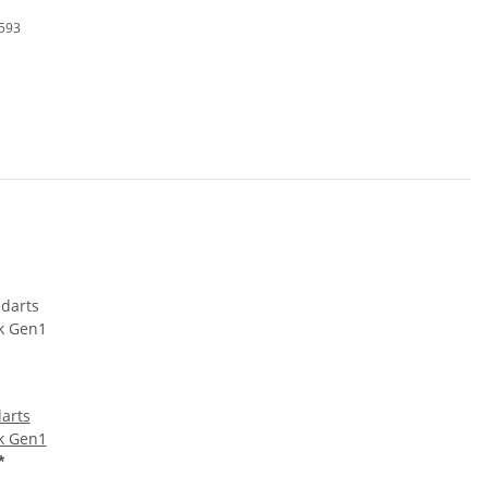
P593
darts
k Gen1
*