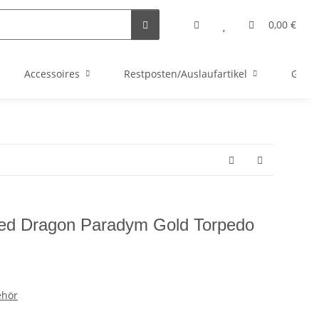
0,00 €
Accessoires
Restposten/Auslaufartikel
Gutsc
Red Dragon Paradym Gold Torpedo
ehör