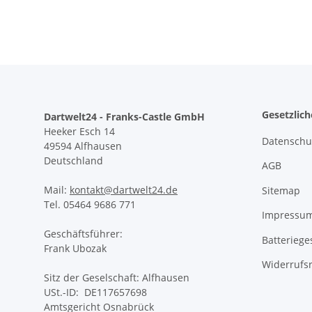
Gesetzlic
Dartwelt24 - Franks-Castle GmbH
Heeker Esch 14
Datenschu
49594 Alfhausen
Deutschland
AGB
Mail:
kontakt@dartwelt24.de
Sitemap
Tel. 05464 9686 771
Impressu
Geschäftsführer:
Batteriege
Frank Ubozak
Widerrufs
Sitz der Geselschaft: Alfhausen
USt.-ID: DE117657698
Amtsgericht Osnabrück