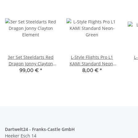
3er Set Steeldarts Red
L-Style Flights Pro L1
L-
Dragon Jonny Clayton
KAMI Standard Neon-
Element
Green
99,00 €
*
8,00 €
*
Dartwelt24 - Franks-Castle GmbH
Heeker Esch 14