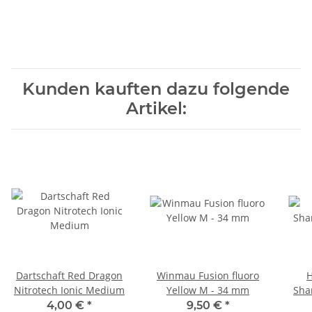
Kunden kauften dazu folgende
Artikel:
Dartschaft Red Dragon
Winmau Fusion fluoro
H
Nitrotech Ionic Medium
Yellow M - 34 mm
Sha
4,00 €
*
9,50 €
*