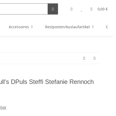
0,00 €
Accessoires
Restposten/Auslaufartikel
Gutsc
ull's DPuls Steffi Stefanie Rennoch
ehör