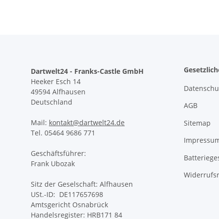
Gesetzlic
Dartwelt24 - Franks-Castle GmbH
Heeker Esch 14
Datenschu
49594 Alfhausen
Deutschland
AGB
Mail:
kontakt@dartwelt24.de
Sitemap
Tel. 05464 9686 771
Impressu
Geschäftsführer:
Batteriege
Frank Ubozak
Widerrufs
Sitz der Geselschaft: Alfhausen
USt.-ID: DE117657698
Amtsgericht Osnabrück
Handelsregister: HRB171 84