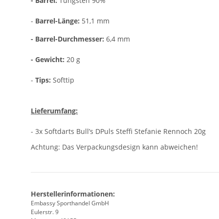
- Barrel:
Tungsten 90%
-
Barrel-Länge:
51,1 mm
- Barrel-Durchmesser:
6,4 mm
- Gewicht:
20 g
-
Tips:
Softtip
Lieferumfang:
- 3x Softdarts Bull’s DPuls Steffi Stefanie Rennoch 20g
Achtung: Das Verpackungsdesign kann abweichen!
Herstellerinformationen:
Embassy Sporthandel GmbH
Eulerstr. 9