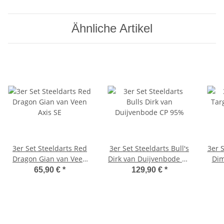
Ähnliche Artikel
3er Set Steeldarts Red
3er Set Steeldarts Bull's
3er S
Dragon Gian van Veen
Dirk van Duijvenbode CP
Dim
Axis SE
95%
65,90 €
*
129,90 €
*