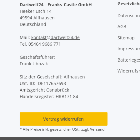
Gesetzlic
Dartwelt24 - Franks-Castle GmbH
Heeker Esch 14
Datenschu
49594 Alfhausen
Deutschland
AGB
Mail:
kontakt@dartwelt24.de
Sitemap
Tel. 05464 9686 771
Impressu
Geschäftsführer:
Batteriege
Frank Ubozak
Widerrufs
Sitz der Geselschaft: Alfhausen
USt.-ID: DE117657698
Amtsgericht Osnabrück
Handelsregister: HRB171 84
Vertrag widerrufen
* Alle Preise inkl. gesetzlicher USt., zzgl.
Versand