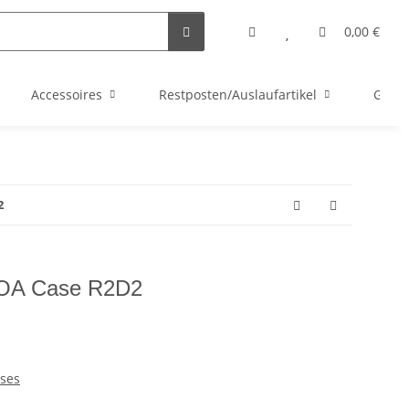
0,00 €
Accessoires
Restposten/Auslaufartikel
Gutsc
2
 BOA Case R2D2
ses