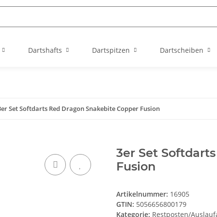
Dartshafts
Dartspitzen
Dartscheiben
3er Set Softdarts Red Dragon Snakebite Copper Fusion
3er Set Softdar
Fusion
Artikelnummer:
16905
GTIN:
5056656800179
Kategorie:
Restposten/Auslaufa