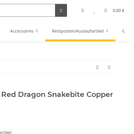
0,00 €
Accessoires
Restposten/Auslaufartikel
Gutsc
ts Red Dragon Snakebite Copper
rtikel