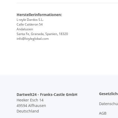
Herstellerinformationen:
L-style Dardos S.L.
Calle Calderon 54
Andalusien
Santa Fe, Granada, Spanien, 18320
info@lstyleglobal.com
Gesetzlic
Dartwelt24 - Franks-Castle GmbH
Heeker Esch 14
Datenschu
49594 Alfhausen
Deutschland
AGB