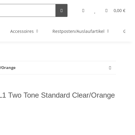
0,00 €
Accessoires
Restposten/Auslaufartikel
Gutsc
r/Orange
o L1 Two Tone Standard Clear/Orange